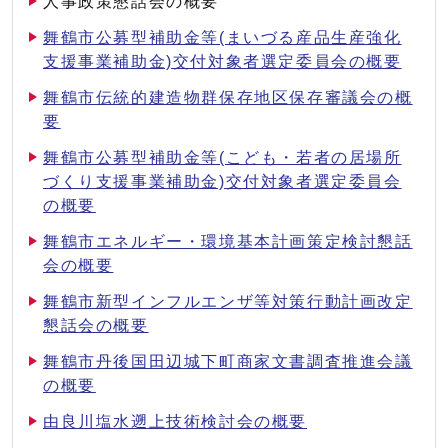
人事政策懇話会の概要
舞鶴市公募型補助金等(まいづる産品生産強化
支援事業補助金)交付対象者選定委員会の概要
舞鶴市伝統的建造物群保存地区保存審議会の概
要
舞鶴市公募型補助金等(こども・若者の居場所
づくり支援事業補助金)交付対象者選定委員会
の概要
舞鶴市エネルギー・環境基本計画策定検討懇話
会の概要
舞鶴市新型インフルエンザ等対策行動計画改定
懇話会の概要
舞鶴市丹後国田辺城下町商家文書調査推進会議
の概要
由良川塩水遡上技術検討会の概要