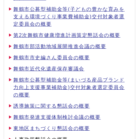
舞鶴市公募型補助金等(子どもの豊かな育みを
支える環境づくり事業費補助金)交付対象者選
定委員会の概要
第2次舞鶴市健康増進計画策定懇話会の概要
舞鶴市部活動地域展開推進会議の概要
舞鶴市市史編さん委員会の概要
舞鶴市近代化遺産保存審議会
舞鶴市公募型補助金等(まいづる産品ブランド
力向上支援事業補助金)交付対象者選定委員会
の概要
誘導施策に関する懇話会の概要
舞鶴市発達支援体制検討会議の概要
東地区まちづくり懇話会の概要