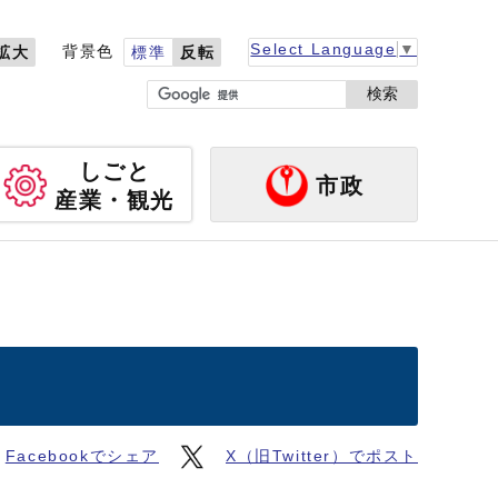
Select Language
▼
背景色
拡大
標準
反転
検索
しごと
市政
産業・観光
Facebookでシェア
X（旧Twitter）でポスト