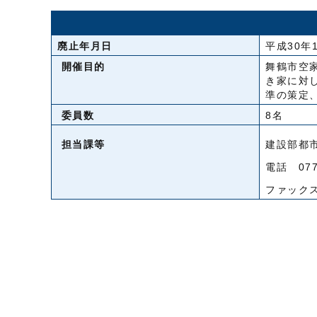
廃止年月日
平成30年
開催目的
舞鶴市空
き家に対
準の策定
委員数
8名
担当課等
建設部都
電話 0773
ファックス 