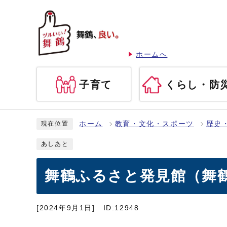
ホームへ
子育て
くらし・防
ホーム
教育・文化・スポーツ
歴史
現在位置
あしあと
舞鶴ふるさと発見館（舞鶴
[2024年9月1日]
ID:12948