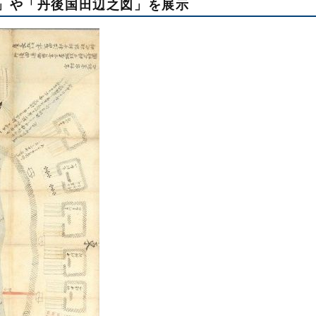
図」や「丹後国田辺之図」を展示