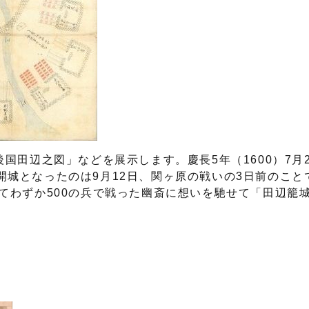
国田辺之図」などを展示します。慶長5年（1600）7月
城となったのは9月12日、関ヶ原の戦いの3日前のこと
てわずか500の兵で戦った幽斎に想いを馳せて「田辺籠