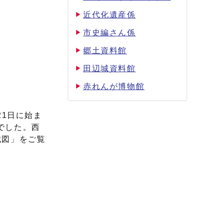
近代化遺産係
市史編さん係
郷土資料館
田辺城資料館
赤れんが博物館
21日に始ま
でした。西
城図」をご覧