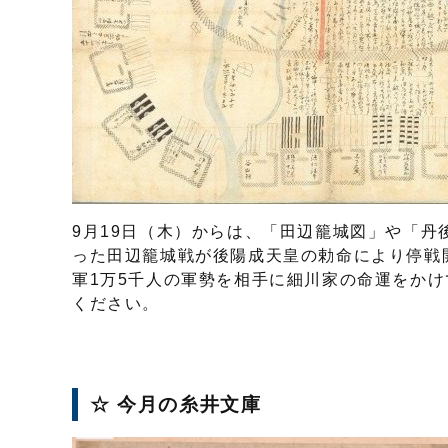
9月19日（木）からは、「田辺籠城図」や「丹後
った田辺籠城戦が後陽成天皇の勅命により停戦開
軍1万5千人の軍勢を相手に細川家の命運をかけ
ください。
☆ 今月の糸井文庫