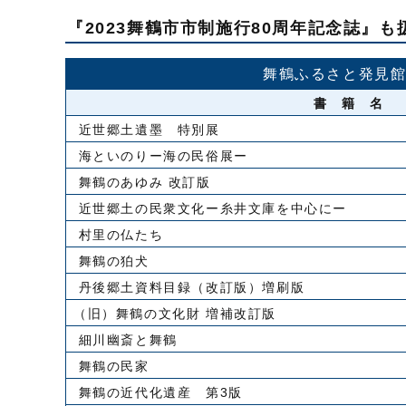
『2023舞鶴市市制施行80周年記念誌』
舞鶴ふるさと発見
書 籍 名
近世郷土遺墨 特別展
海といのりー海の民俗展ー
舞鶴のあゆみ 改訂版
近世郷土の民衆文化ー糸井文庫を中心にー
村里の仏たち
舞鶴の狛犬
丹後郷土資料目録（改訂版）増刷版
（旧）舞鶴の文化財 増補改訂版
細川幽斎と舞鶴
舞鶴の民家
舞鶴の近代化遺産 第3版