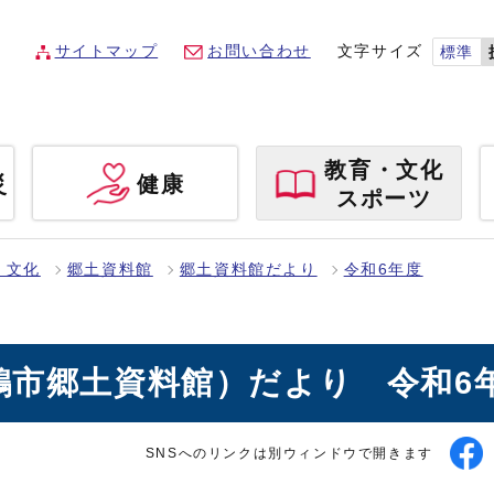
サイトマップ
お問い合わせ
文字サイズ
標準
教育・文化
災
健康
スポーツ
・文化
郷土資料館
郷土資料館だより
令和6年度
市郷土資料館）だより 令和6
SNSへのリンクは別ウィンドウで開きます